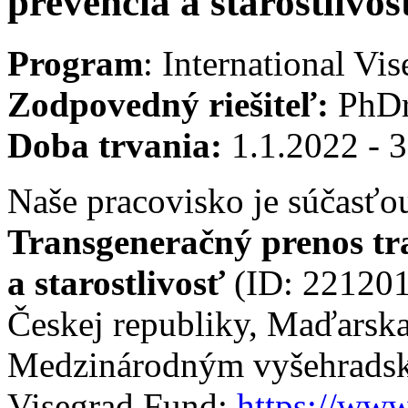
prevencia a starostlivos
Program
: International Vi
Zodpovedný riešiteľ:
PhDr
Doba trvania:
1.1.2022 - 
Naše pracovisko je súčasťo
Transgeneračný prenos tr
a starostlivosť
(ID: 221201
Českej republiky, Maďarska
Medzinárodným vyšehradsk
Visegrad Fund;
https://www