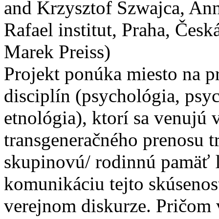
and Krzysztof Szwajca, An
Rafael institut, Praha, Čes
Marek Preiss)
Projekt ponúka miesto na p
disciplín (psychológia, psyc
etnológia), ktorí sa venujú
transgeneračného prenosu t
skupinovú/ rodinnú pamäť ľu
komunikáciu tejto skúsenost
verejnom diskurze. Pričom 